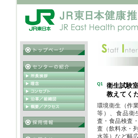
Q1
衛生試験
教えてく
環境衛生（作
等）、食品衛
査・食品検査
査（飲料水・
水等）など幅